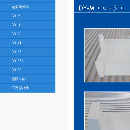
电熔高锆砖
DY-M
DY-H
DY-A
DY-41
DY-36
DY-36A
DY-33
物理性能
不定型材料