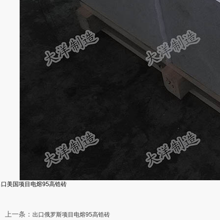
出口美国项目电熔95高锆砖
上一条
：
出口俄罗斯项目电熔95高锆砖