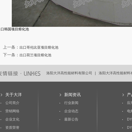
出口韩国项目熔化池
上一条
：
出口哥伦比亚项目熔化池
下一条
：
出口荷兰项目熔化池
洛阳大洋高性能材料有限公司 |
洛阳大洋高性能材料有
洛阳大洋高性能材料有限公司 |
洛阳大洋高性能材料有
关于大洋
新闻资讯
产
公司简介
行业新闻
应
营销网络
企业动态
电
企业文化
最新公告
DY
资质荣誉
DY